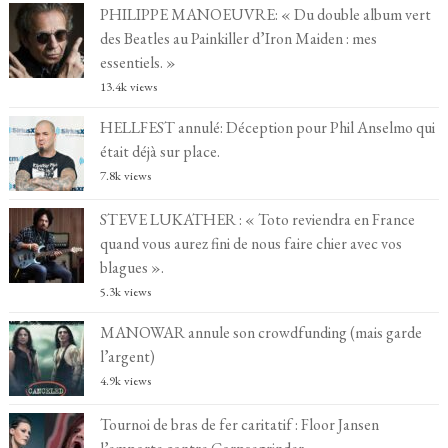
PHILIPPE MANOEUVRE: « Du double album vert
des Beatles au Painkiller d’Iron Maiden : mes
essentiels. »
13.4k views
HELLFEST annulé: Déception pour Phil Anselmo qui
était déjà sur place.
7.8k views
STEVE LUKATHER : « Toto reviendra en France
quand vous aurez fini de nous faire chier avec vos
blagues ».
5.3k views
MANOWAR annule son crowdfunding (mais garde
l’argent)
4.9k views
Tournoi de bras de fer caritatif : Floor Jansen