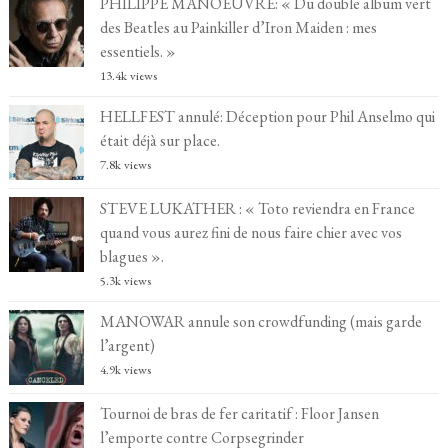
PHILIPPE MANOEUVRE: « Du double album vert
des Beatles au Painkiller d’Iron Maiden : mes
essentiels. »
13.4k views
HELLFEST annulé: Déception pour Phil Anselmo qui
était déjà sur place.
7.8k views
STEVE LUKATHER : « Toto reviendra en France
quand vous aurez fini de nous faire chier avec vos
blagues ».
5.3k views
MANOWAR annule son crowdfunding (mais garde
l’argent)
4.9k views
Tournoi de bras de fer caritatif : Floor Jansen
l’emporte contre Corpsegrinder