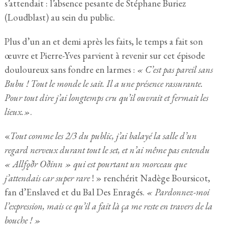
s’attendait : l’absence pesante de Stéphane Buriez
(Loudblast) au sein du public.
Plus d’un an et demi après les faits, le temps a fait son
œuvre et Pierre-Yves parvient à revenir sur cet épisode
douloureux sans fondre en larmes :
« C’est pas pareil sans
Bubu ! Tout le monde le sait.
Il a une présence rassurante.
Pour tout dire j’ai longtemps cru qu’il ouvrait et fermait
les
lieux
.
»
.
«
Tout comme les 2/3 du public, j’ai balayé la salle d’un
regard nerveux durant tout le set, et n’ai même pas entendu
« Allfǫðr Oðinn » qui est pourtant un morceau que
j’attendais car super rare
! » renchérit Nadège Boursicot,
fan d’Enslaved et du Bal Des Enragés.
« Pardonnez-moi
l’expression, mais ce qu’il a fait là ça me reste en travers de la
bouche ! »