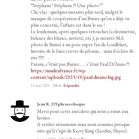
“Stéphane ! Stéphane !!! Une photo !”
Clic-clac : quelques instants plus tard, malgré le
manque de coopération d’un Buriez qu’on a déjà vu
plus concerné, l’affaire est dans le sac !
Le lendemain, après quelques retouches (colorimétrie,
balance des blancs, netteté, etc.), je montre MA
photo de Buriez à un pote super fan de Loudblast,
histoire de le faire crever de jalousie… mais il éclate de
rire !!!!!!
Putain, c’était pas Buriez…… c’était Paul Di’Anno !!!
https://maidenfrance.fr/wp-
content/uploads/2015/10/paul-dianno-big.jpg
13 mai 2020 - 18h46
Répondre
Jean R. D'Ephrasechoque
Merci pour cette anecdote qui nous a émus aux
larmes.
A vérifier néanmoins mais nous sommes presque
sûrs qu’il s’agit de Kerry King (Exodus, Slayer).